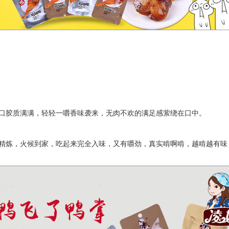
口胶质满满，轻轻一嚼香味袭来，无肉不欢的满足感萦绕在口中。
精炼，火候到家，吃起来完全入味，又有嚼劲，真实啃啊啃，越啃越有味